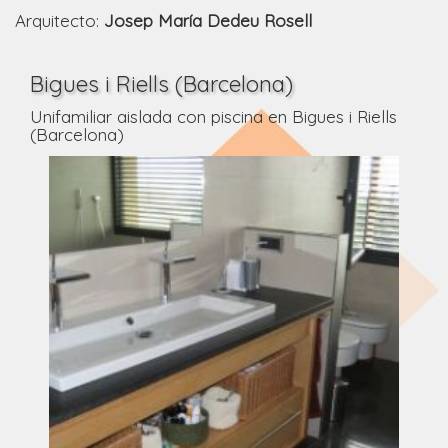
Arquitecto:
Josep María Dedeu Rosell
Bigues i Riells (Barcelona)
Unifamiliar aislada con piscina en Bigues i Riells
(Barcelona)
Anterior
Siguie