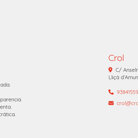
Crol
C/ Anselm
Lliçà d’Amun
jada.
9384155
parencia.
crol
cr
venta.
rática.