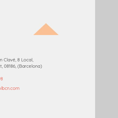
 Clavé, 8 Local,
t
,
08186
,
(Barcelona)
98
olbcn.com