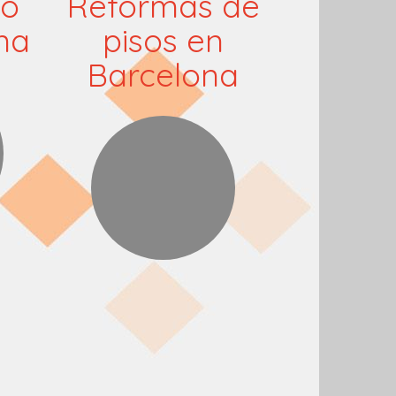
mo
Reformas de
na
pisos en
Barcelona